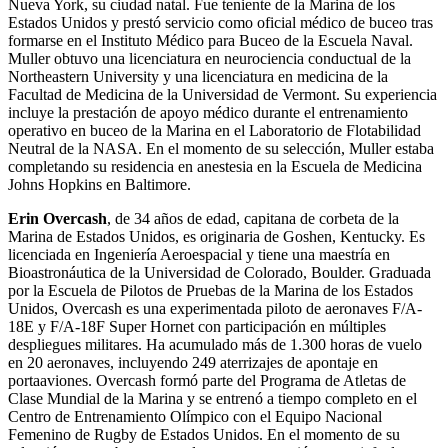
Nueva York, su ciudad natal. Fue teniente de la Marina de los
Estados Unidos y prestó servicio como oficial médico de buceo tras
formarse en el Instituto Médico para Buceo de la Escuela Naval.
Muller obtuvo una licenciatura en neurociencia conductual de la
Northeastern University y una licenciatura en medicina de la
Facultad de Medicina de la Universidad de Vermont. Su experiencia
incluye la prestación de apoyo médico durante el entrenamiento
operativo en buceo de la Marina en el Laboratorio de Flotabilidad
Neutral de la NASA. En el momento de su selección, Muller estaba
completando su residencia en anestesia en la Escuela de Medicina
Johns Hopkins en Baltimore.
Erin Overcash
, de 34 años de edad, capitana de corbeta de la
Marina de Estados Unidos, es originaria de Goshen, Kentucky. Es
licenciada en Ingeniería Aeroespacial y tiene una maestría en
Bioastronáutica de la Universidad de Colorado, Boulder. Graduada
por la Escuela de Pilotos de Pruebas de la Marina de los Estados
Unidos, Overcash es una experimentada piloto de aeronaves F/A-
18E y F/A-18F Super Hornet con participación en múltiples
despliegues militares. Ha acumulado más de 1.300 horas de vuelo
en 20 aeronaves, incluyendo 249 aterrizajes de apontaje en
portaaviones. Overcash formó parte del Programa de Atletas de
Clase Mundial de la Marina y se entrenó a tiempo completo en el
Centro de Entrenamiento Olímpico con el Equipo Nacional
Femenino de Rugby de Estados Unidos. En el momento de su