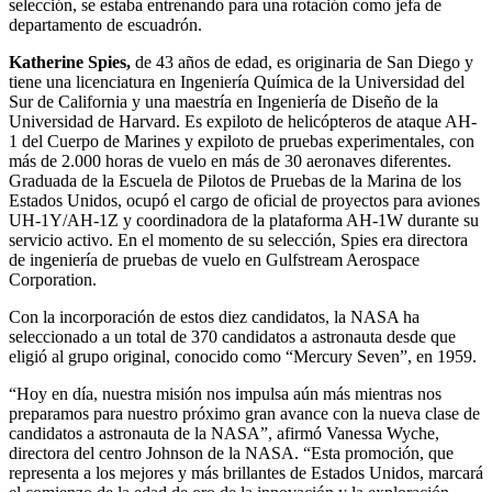
selección, se estaba entrenando para una rotación como jefa de
departamento de escuadrón.
Katherine Spies,
de 43 años de edad, es originaria de San Diego y
tiene una licenciatura en Ingeniería Química de la Universidad del
Sur de California y una maestría en Ingeniería de Diseño de la
Universidad de Harvard. Es expiloto de helicópteros de ataque AH-
1 del Cuerpo de Marines y expiloto de pruebas experimentales, con
más de 2.000 horas de vuelo en más de 30 aeronaves diferentes.
Graduada de la Escuela de Pilotos de Pruebas de la Marina de los
Estados Unidos, ocupó el cargo de oficial de proyectos para aviones
UH-1Y/AH-1Z y coordinadora de la plataforma AH-1W durante su
servicio activo. En el momento de su selección, Spies era directora
de ingeniería de pruebas de vuelo en Gulfstream Aerospace
Corporation.
Con la incorporación de estos diez candidatos, la NASA ha
seleccionado a un total de 370 candidatos a astronauta desde que
eligió al grupo original, conocido como “Mercury Seven”, en 1959.
“Hoy en día, nuestra misión nos impulsa aún más mientras nos
preparamos para nuestro próximo gran avance con la nueva clase de
candidatos a astronauta de la NASA”, afirmó Vanessa Wyche,
directora del centro Johnson de la NASA. “Esta promoción, que
representa a los mejores y más brillantes de Estados Unidos, marcará