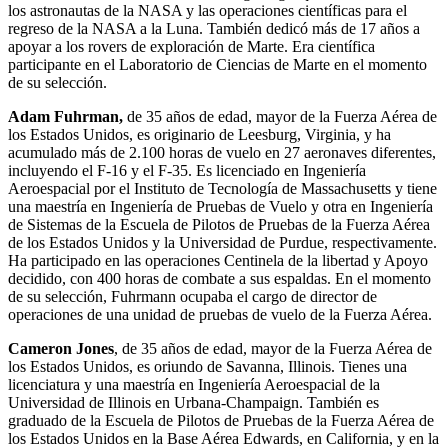
los astronautas de la NASA y las operaciones científicas para el
regreso de la NASA a la Luna. También dedicó más de 17 años a
apoyar a los rovers de exploración de Marte. Era científica
participante en el Laboratorio de Ciencias de Marte en el momento
de su selección.
Adam Fuhrman,
de 35 años de edad, mayor de la Fuerza Aérea de
los Estados Unidos, es originario de Leesburg, Virginia, y ha
acumulado más de 2.100 horas de vuelo en 27 aeronaves diferentes,
incluyendo el F-16 y el F-35. Es licenciado en Ingeniería
Aeroespacial por el Instituto de Tecnología de Massachusetts y tiene
una maestría en Ingeniería de Pruebas de Vuelo y otra en Ingeniería
de Sistemas de la Escuela de Pilotos de Pruebas de la Fuerza Aérea
de los Estados Unidos y la Universidad de Purdue, respectivamente.
Ha participado en las operaciones Centinela de la libertad y Apoyo
decidido, con 400 horas de combate a sus espaldas. En el momento
de su selección, Fuhrmann ocupaba el cargo de director de
operaciones de una unidad de pruebas de vuelo de la Fuerza Aérea.
Cameron Jones
, de 35 años de edad, mayor de la Fuerza Aérea de
los Estados Unidos, es oriundo de Savanna, Illinois. Tienes una
licenciatura y una maestría en Ingeniería Aeroespacial de la
Universidad de Illinois en Urbana-Champaign. También es
graduado de la Escuela de Pilotos de Pruebas de la Fuerza Aérea de
los Estados Unidos en la Base Aérea Edwards, en California, y en la