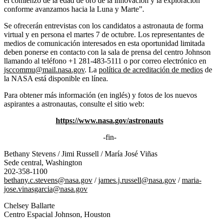
el comienzo de la edad de oro de la innovación y la exploración
conforme avanzamos hacia la Luna y Marte”.
Se ofrecerán entrevistas con los candidatos a astronauta de forma
virtual y en persona el martes 7 de octubre. Los representantes de
medios de comunicación interesados en esta oportunidad limitada
deben ponerse en contacto con la sala de prensa del centro Johnson
llamando al teléfono +1 281-483-5111 o por correo electrónico en
jsccommu@mail.nasa.gov
. La
política de acreditación de medios
de
la NASA está disponible en línea.
Para obtener más información (en inglés) y fotos de los nuevos
aspirantes a astronautas, consulte el sitio web:
https://www.nasa.gov/astronauts
-fin-
Bethany Stevens / Jimi Russell / María José Viñas
Sede central, Washington
202-358-1100
bethany.c.stevens@nasa.gov
/
james.j.russell@nasa.gov
/
maria-
jose.vinasgarcia@nasa.gov
Chelsey Ballarte
Centro Espacial Johnson, Houston