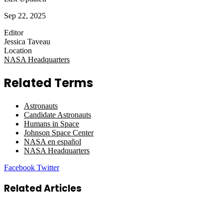
Sep 22, 2025
Editor
Jessica Taveau
Location
NASA Headquarters
Related Terms
Astronauts
Candidate Astronauts
Humans in Space
Johnson Space Center
NASA en español
NASA Headquarters
LinkedIn
Tumblr
Pinterest
Reddit
VKontakte
Share
Print
Facebook
Twitter
via
Email
Related Articles