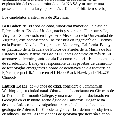
exploración del espacio profundo de la NASA y mantener una
presencia humana a largo plazo más allá de la órbita terrestre baja.
Los candidatos a astronauta de 2025 son:
Ben Bailey,
de 38 años de edad, suboficial mayor de 3.ª clase del
Ejército de los Estados Unidos, nació y se crio en Charlottesville,
Virginia. Es licenciado en Ingeniería Mecánica de la Universidad de
Virginia y está completando una maestría en Ingeniería de Sistemas
en la Escuela Naval de Postgrado en Monterrey, California. Bailey
es graduado de la Escuela de Pilotos de Prueba de la Marina de los
Estados Unidos, y tiene más de 2.000 horas de vuelo en más de 30
aeronaves diferentes, tanto de ala fija como rotatoria. En el momento
de su selección, Bailey era responsable de las pruebas de desarrollo
de tecnologías emergentes a bordo de aeronaves de ala rotatoria del
Ejército, especializándose en el UH-60 Black Hawk y el CH-47F
Chinook.
Lauren Edgar
, de 40 años de edad, considera a Sammamish,
Washington, su ciudad natal. Obtuvo una licenciatura en Ciencias de
la Tierra en Dartmouth College, y una maestría y un doctorado en
Geología en el Instituto Tecnológico de California. Edgar se ha
desempeñado como investigadora principal adjunta del equipo de
geología de Artemis III. En este cargo, ayudó a definir los objetivos
científicos lunares, las actividades de geología que llevarán a cabo