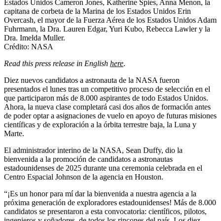
Estados Unidos Cameron Jones, Katherine Spies, Anna Menon, la
capitana de corbeta de la Marina de los Estados Unidos Erin
Overcash, el mayor de la Fuerza Aérea de los Estados Unidos Adam
Fuhrmann, la Dra. Lauren Edgar, Yuri Kubo, Rebecca Lawler y la
Dra. Imelda Muller.
Crédito: NASA
Read this press release in English
here
.
Diez nuevos candidatos a astronauta de la NASA fueron
presentados el lunes tras un competitivo proceso de selección en el
que participaron más de 8.000 aspirantes de todo Estados Unidos.
Ahora, la nueva clase completará casi dos años de formación antes
de poder optar a asignaciones de vuelo en apoyo de futuras misiones
científicas y de exploración a la órbita terrestre baja, la Luna y
Marte.
El administrador interino de la NASA, Sean Duffy, dio la
bienvenida a la promoción de candidatos a astronautas
estadounidenses de 2025 durante una ceremonia celebrada en el
Centro Espacial Johnson de la agencia en Houston.
“¡Es un honor para mí dar la bienvenida a nuestra agencia a la
próxima generación de exploradores estadounidenses! Más de 8.000
candidatos se presentaron a esta convocatoria: científicos, pilotos,
ingenieros y soñadores, de todos los rincones del país. Los diez